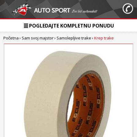
POGLEDAJTE KOMPLETNU PONUDU
Početna
›
Sam svoj majstor
›
Samolepljive trake
›
Krep trake