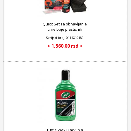
Quixx Set za obnavljanje
crne boje plastičnih
površina automobila
Serijski broj: 0114X10189
> 1,560.00 rsd <
Turtle Wax Black in a