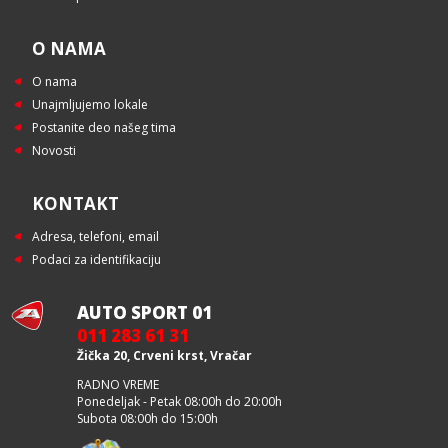
O NAMA
O nama
Unajmljujemo lokale
Postanite deo našeg tima
Novosti
KONTAKT
Adresa, telefoni, email
Podaci za identifikaciju
AUTO SPORT 01
011 283 61 31
Žička 20, Crveni krst, Vračar
RADNO VREME
Ponedeljak - Petak 08:00h do 20:00h
Subota 08:00h do 15:00h