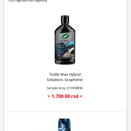
Od najniže ka najvišoj
Turtle Wax Hybrid
Solutions Graphene
Acrylic Trim Restorer 296
Serijski broj: 011053850
ml
> 1,700.00 rsd <