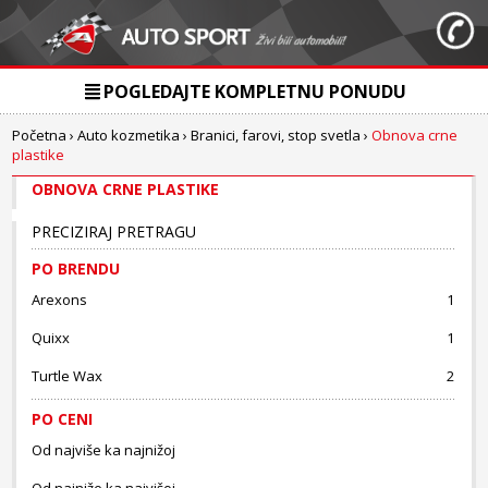
POGLEDAJTE KOMPLETNU PONUDU
Početna
›
Auto kozmetika
›
Branici, farovi, stop svetla
›
Obnova crne
plastike
OBNOVA CRNE PLASTIKE
PRECIZIRAJ PRETRAGU
PO BRENDU
Arexons
1
Quixx
1
Turtle Wax
2
PO CENI
Od najviše ka najnižoj