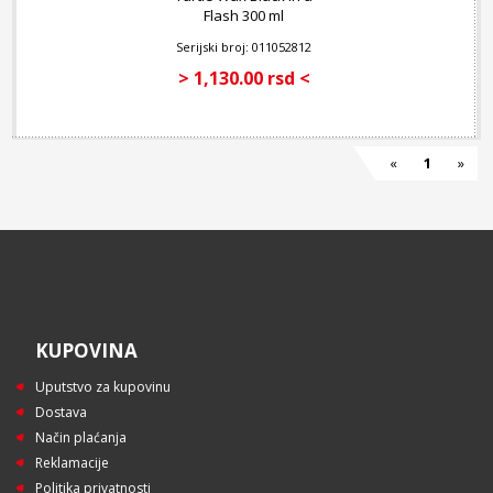
Flash 300 ml
Serijski broj: 011052812
> 1,130.00 rsd <
«
1
»
KUPOVINA
Uputstvo za kupovinu
Dostava
Način plaćanja
Reklamacije
Politika privatnosti