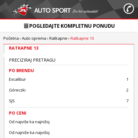
POGLEDAJTE KOMPLETNU PONUDU
Početna
›
Auto oprema
›
Ratkapne
›
Ratkapne 13
RATKAPNE 13
PRECIZIRAJ PRETRAGU
PO BRENDU
Excalibur
1
Góreczki
2
SJS
7
PO CENI
Od najviše ka najnižoj
Od najniže ka najvišoj