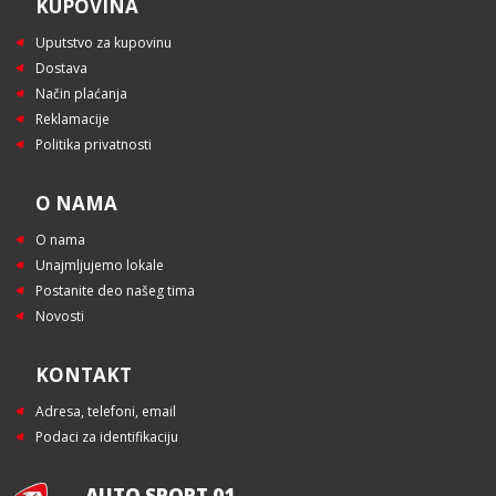
KUPOVINA
Uputstvo za kupovinu
Dostava
Način plaćanja
Reklamacije
Politika privatnosti
O NAMA
O nama
Unajmljujemo lokale
Postanite deo našeg tima
Novosti
KONTAKT
Adresa, telefoni, email
Podaci za identifikaciju
AUTO SPORT 01