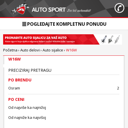
POGLEDAJTE KOMPLETNU PONUDU
Početna
›
Auto delovi
›
Auto sijalice
›
W16W
W16W
PRECIZIRAJ PRETRAGU
PO BRENDU
Osram
2
PO CENI
Od najviše ka najnižoj
Od najniže ka najvišoj