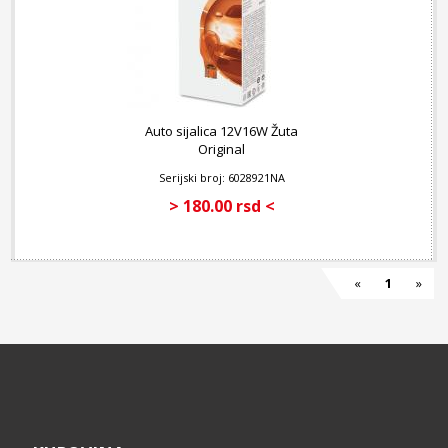
Auto sijalica 12V16W Žuta
Original
Serijski broj: 6028921NA
> 180.00 rsd <
«
1
»