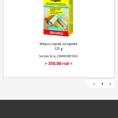
Wepos Lepak za tapete
125 g
Serijski broj: 2500002801026
> 350.00 rsd <
«
1
»