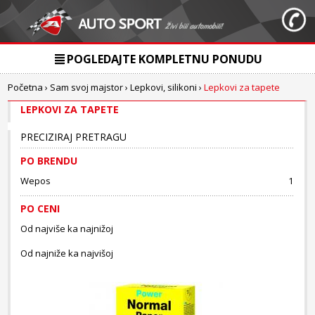
POGLEDAJTE KOMPLETNU PONUDU
Početna
›
Sam svoj majstor
›
Lepkovi, silikoni
›
Lepkovi za tapete
LEPKOVI ZA TAPETE
PRECIZIRAJ PRETRAGU
PO BRENDU
Wepos
1
PO CENI
Od najviše ka najnižoj
Od najniže ka najvišoj