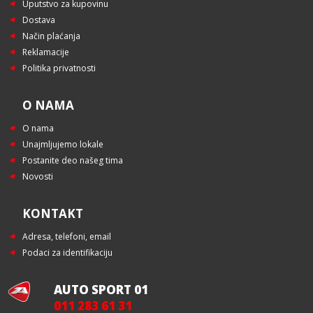
Uputstvo za kupovinu
Dostava
Način plaćanja
Reklamacije
Politika privatnosti
O NAMA
O nama
Unajmljujemo lokale
Postanite deo našeg tima
Novosti
KONTAKT
Adresa, telefoni, email
Podaci za identifikaciju
AUTO SPORT 01
011 283 61 31