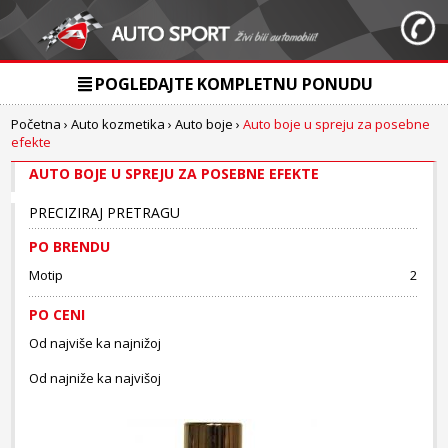
POGLEDAJTE KOMPLETNU PONUDU
Početna
›
Auto kozmetika
›
Auto boje
›
Auto boje u spreju za posebne
efekte
AUTO BOJE U SPREJU ZA POSEBNE EFEKTE
PRECIZIRAJ PRETRAGU
PO BRENDU
Motip
2
PO CENI
Od najviše ka najnižoj
Od najniže ka najvišoj