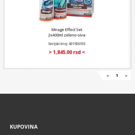
Mirage Effect Set
2x400ml zeleno-siva
Serijski broj: 601506103
> 1,845.00 rsd <
«
1
»
KUPOVINA