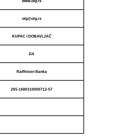
www.otg.rs
otg@otg.rs
KUPAC I
DOBAVLJAČ
DA
Raiffeisen Banka
265-1680310000712-57