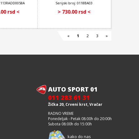
: 0113RADD0058A
Serijski broj: 0118BA03
 250 ml
.00 rsd <
> 730.00 rsd <
«
1
2
3
»
AUTO SPORT 01
011 283 61 31
Žička 20, Crveni krst, Vračar
RADNO VREME
Ponedeljak - Petak 08:00h do 20:00h
Subota 08:00h do 15:00h
kako do nas