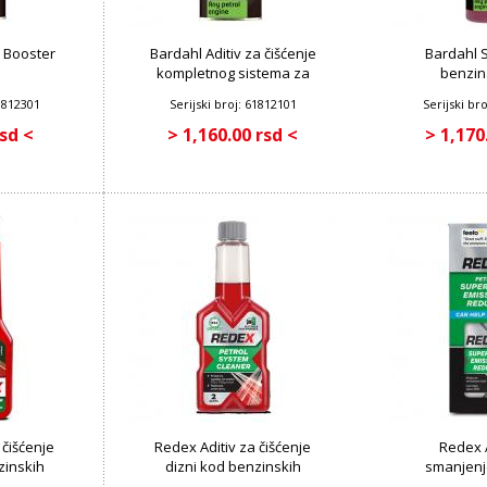
 Booster
Bardahl Aditiv za čišćenje
Bardahl S
kompletnog sistema za
benzin
ubrizgavanje za
61812301
Serijski broj: 61812101
Serijski br
benzinske motore 300 ml
rsd <
> 1,160.00 rsd <
> 1,170
 čišćenje
Redex Aditiv za čišćenje
Redex A
zinskih
dizni kod benzinskih
smanjenj
 ml
motora 250 ml
gasova kod