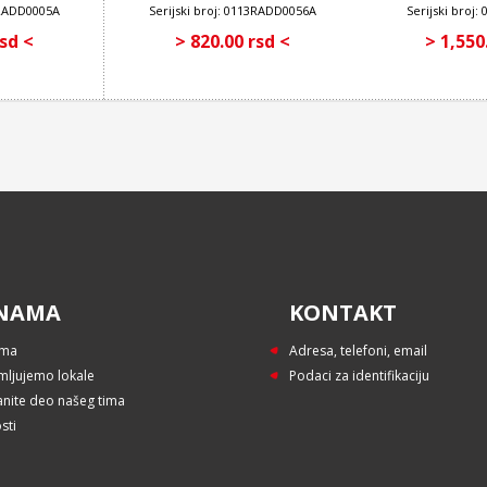
13RADD0005A
Serijski broj: 0113RADD0056A
Serijski broj
motora
rsd <
> 820.00 rsd <
> 1,550
NAMA
KONTAKT
ama
Adresa, telefoni, email
mljujemo lokale
Podaci za identifikaciju
anite deo našeg tima
sti