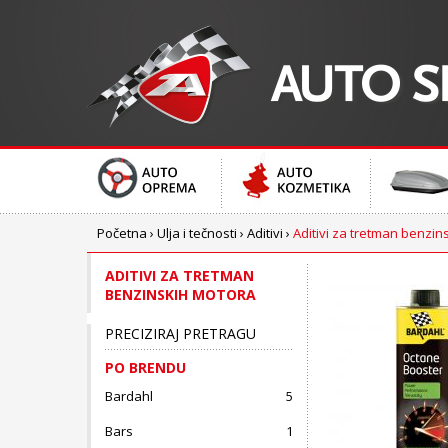
Početna
›
Ulja i tečnosti
›
Aditivi
›
Aditivi za tretman benzin
ADITIVI ZA TRETMAN
BENZINSKIH MOTORA
PRECIZIRAJ PRETRAGU
PO BRENDU
Bardahl
5
Bars
1