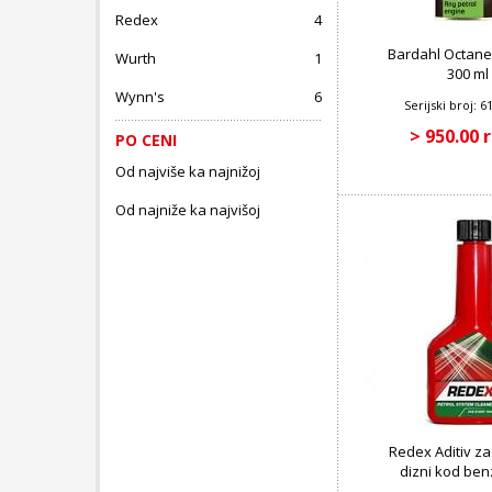
Redex
4
Bardahl Octane
Wurth
1
300 ml
Wynn's
6
Serijski broj: 
> 950.00 
PO CENI
Od najviše ka najnižoj
Od najniže ka najvišoj
Redex Aditiv za
dizni kod ben
motora 90