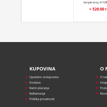
Serijski broj: 01
> 520.00 
KUPOVINA
O 
Uputstvo za kupovinu
O n
Dostava
Unaj
Način plaćanja
Post
Reklamacije
Novo
Politika privatnosti