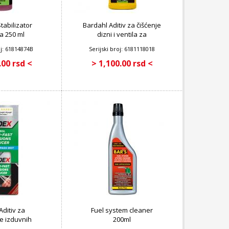
tabilizator
Bardahl Aditiv za čišćenje
a 250 ml
dizni i ventila za
benzinske motore 250 ml
oj: 61814874B
Serijski broj: 6181118018
.00 rsd <
> 1,100.00 rsd <
ditiv za
Fuel system cleaner
e izduvnih
200ml
 benzinskih