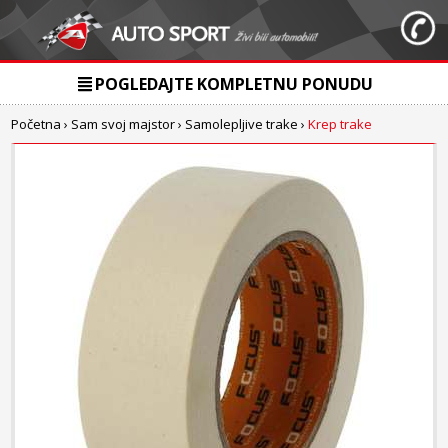
POGLEDAJTE KOMPLETNU PONUDU
Početna
›
Sam svoj majstor
›
Samolepljive trake
›
Krep trake