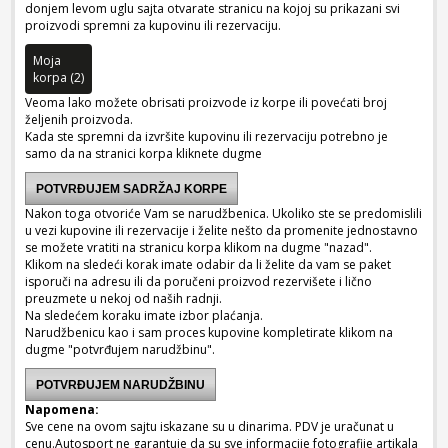
donjem levom uglu sajta otvarate stranicu na kojoj su prikazani svi
proizvodi spremni za kupovinu ili rezervaciju.
Moja
korpa (2)
Veoma lako možete obrisati proizvode iz korpe ili povećati broj
željenih proizvoda.
Kada ste spremni da izvršite kupovinu ili rezervaciju potrebno je
samo da na stranici korpa kliknete dugme
POTVRĐUJEM SADRŽAJ KORPE
Nakon toga otvoriće Vam se narudžbenica. Ukoliko ste se predomislili
u vezi kupovine ili rezervacije i želite nešto da promenite jednostavno
se možete vratiti na stranicu korpa klikom na dugme "nazad".
Klikom na sledeći korak imate odabir da li želite da vam se paket
isporuči na adresu ili da poručeni proizvod rezervišete i lično
preuzmete u nekoj od naših radnji.
Na sledećem koraku imate izbor plaćanja.
Narudžbenicu kao i sam proces kupovine kompletirate klikom na
dugme "potvrđujem narudžbinu".
POTVRĐUJEM NARUDŽBINU
Napomena:
Sve cene na ovom sajtu iskazane su u dinarima. PDV je uračunat u
cenu.Autosport ne garantuje da su sve informacije fotografije artikala