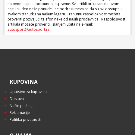
na ovom sajtu u potpunosti ispravne. Svi artikli prikazani na ovom
sajtu su deo naše ponude i ne podrazumeva se da su svi dostupni u
svakom trenutku na našem lageru. Trenutnu raspoloživost možete
proveriti pozivajući telefon neke od naših prodavnica . Raspoloživost
artikala možete proveriti i slanjem upita na e-mail:
autosport@autosport.rs
KUPOVINA
Uputstvo za kupovinu
Dostava
Način plaćanja
Reklamacije
Politika privatnosti