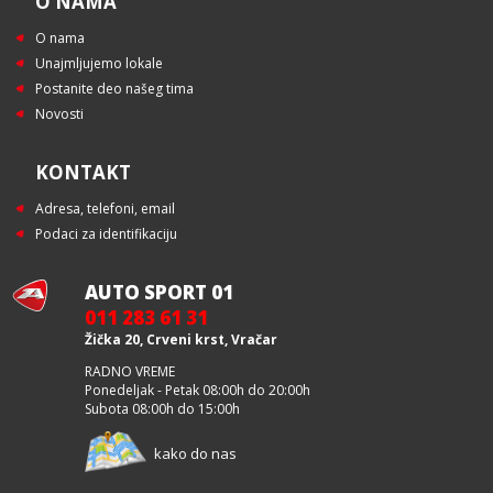
O NAMA
O nama
Unajmljujemo lokale
Postanite deo našeg tima
Novosti
KONTAKT
Adresa, telefoni, email
Podaci za identifikaciju
AUTO SPORT 01
011 283 61 31
Žička 20, Crveni krst, Vračar
RADNO VREME
Ponedeljak - Petak 08:00h do 20:00h
Subota 08:00h do 15:00h
kako do nas