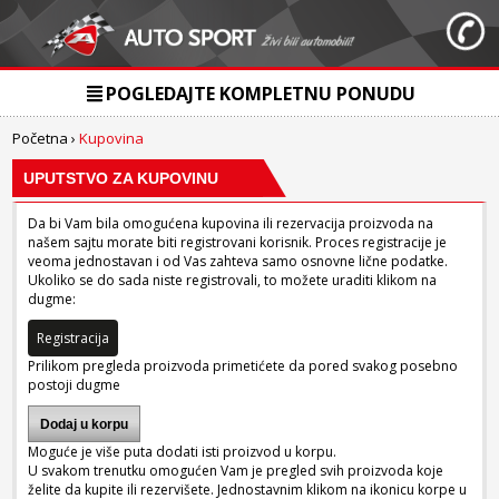
POGLEDAJTE KOMPLETNU PONUDU
Početna
›
Kupovina
UPUTSTVO ZA KUPOVINU
Da bi Vam bila omogućena kupovina ili rezervacija proizvoda na
našem sajtu morate biti registrovani korisnik. Proces registracije je
veoma jednostavan i od Vas zahteva samo osnovne lične podatke.
Ukoliko se do sada niste registrovali, to možete uraditi klikom na
dugme:
Registracija
Prilikom pregleda proizvoda primetićete da pored svakog posebno
postoji dugme
Dodaj u korpu
Moguće je više puta dodati isti proizvod u korpu.
U svakom trenutku omogućen Vam je pregled svih proizvoda koje
želite da kupite ili rezervišete. Jednostavnim klikom na ikonicu korpe u