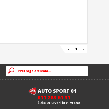
«
1
»
AUTO SPORT 01
011 283 61 31
Žička 20, Crveni krst, Vračar