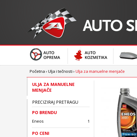
Početna
›
Ulja i tečnosti
›
Ulja za manuelne menjače
ULJA ZA MANUELNE
MENJAČE
PRECIZIRAJ PRETRAGU
PO BRENDU
Eneos
1
PO CENI