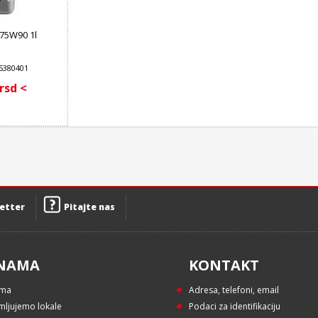
 75W90 1l
15380401
 rsd <
etter
Pitajte nas
NAMA
KONTAKT
ama
Adresa, telefoni, email
mljujemo lokale
Podaci za identifikaciju