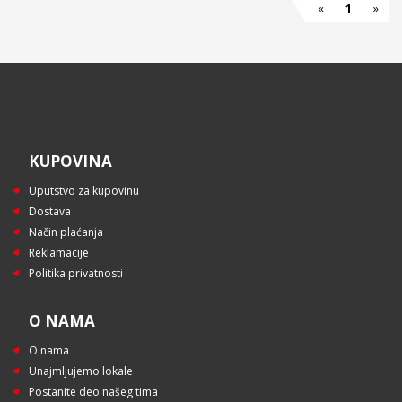
«
1
»
KUPOVINA
Uputstvo za kupovinu
Dostava
Način plaćanja
Reklamacije
Politika privatnosti
O NAMA
O nama
Unajmljujemo lokale
Postanite deo našeg tima