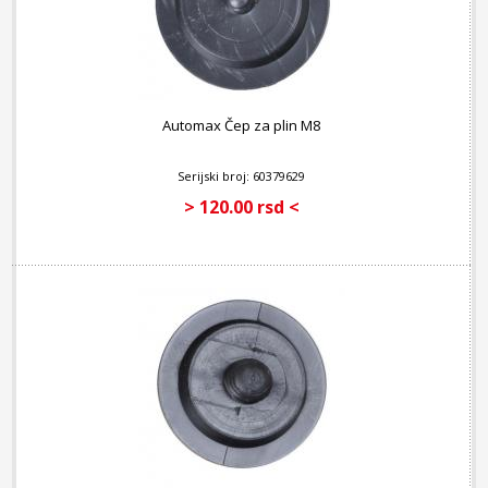
Automax Čep za plin M8
Serijski broj: 60379629
> 120.00 rsd <