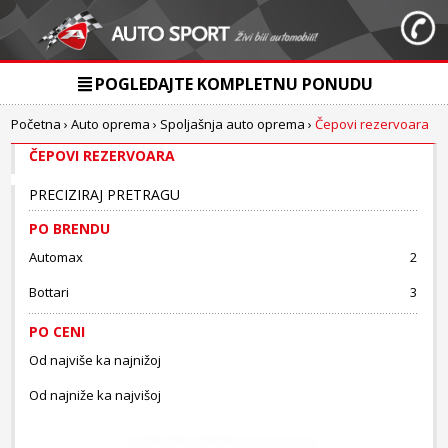
POGLEDAJTE KOMPLETNU PONUDU
Početna
›
Auto oprema
›
Spoljašnja auto oprema
›
Čepovi rezervoara
ČEPOVI REZERVOARA
PRECIZIRAJ PRETRAGU
PO BRENDU
Automax
2
Bottari
3
PO CENI
Od najviše ka najnižoj
Od najniže ka najvišoj