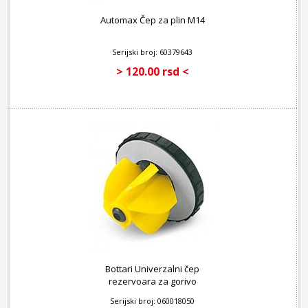
Automax Čep za plin M14
Serijski broj: 60379643
> 120.00 rsd <
Bottari Univerzalni čep
rezervoara za gorivo
Serijski broj: 060018050