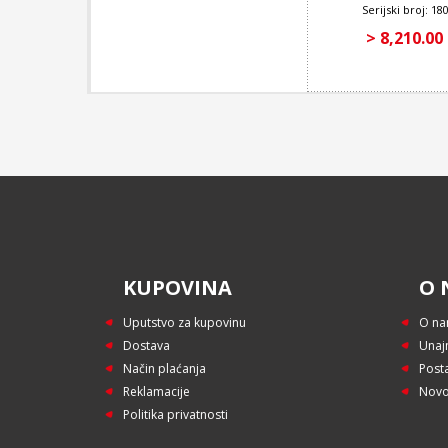
Serijski broj: 1
> 8,210.00
KUPOVINA
O 
Uputstvo za kupovinu
O n
Dostava
Unaj
Način plaćanja
Post
Reklamacije
Novo
Politika privatnosti