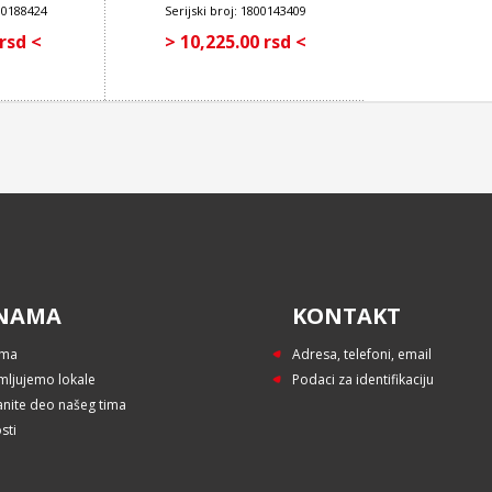
800188424
Serijski broj: 1800143409
 rsd <
> 10,225.00 rsd <
NAMA
KONTAKT
ama
Adresa, telefoni, email
mljujemo lokale
Podaci za identifikaciju
anite deo našeg tima
sti