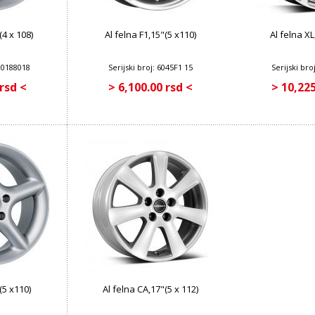
(4 x 108)
Al felna F1,15"(5 x110)
Al felna XL
800188018
Serijski broj: 6045F1 15
Serijski br
 rsd <
> 6,100.00 rsd <
> 10,225
(5 x110)
Al felna CA,17"(5 x 112)