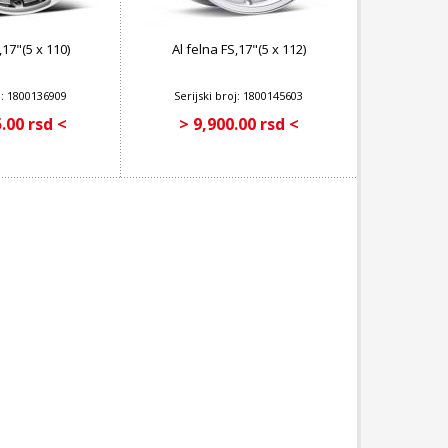
,17"(5 x 110)
Al felna FS,17"(5 x 112)
oj: 1800136909
Serijski broj: 1800145603
.00 rsd <
> 9,900.00 rsd <