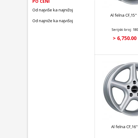
PO CENI
Od najviše ka najnižoj
Al felna CF,15" 
Od najniže ka najvišoj
Serijski broj: 1
> 6,750.00
Al felna CF,16"