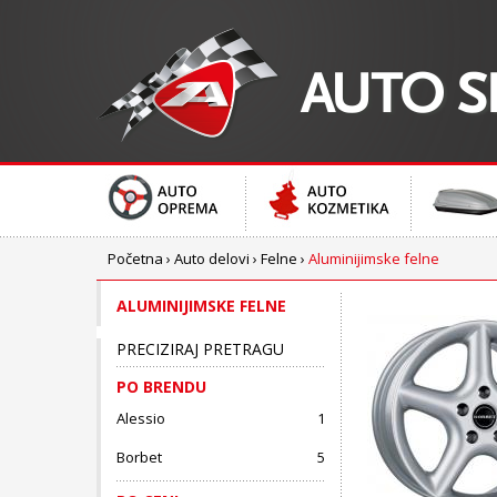
Početna
›
Auto delovi
›
Felne
›
Aluminijimske felne
ALUMINIJIMSKE FELNE
PRECIZIRAJ PRETRAGU
PO BRENDU
Alessio
1
Borbet
5