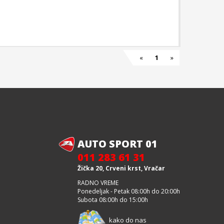
«
1
»
AUTO SPORT 01
011 283 61 31
Žička 20, Crveni krst, Vračar
RADNO VREME
Ponedeljak - Petak 08:00h do 20:00h
Subota 08:00h do 15:00h
kako do nas