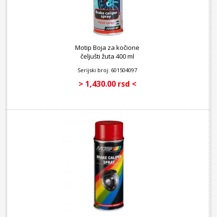
Motip Boja za kočione
čeljušti žuta 400 ml
Serijski broj: 601504097
> 1,430.00 rsd <