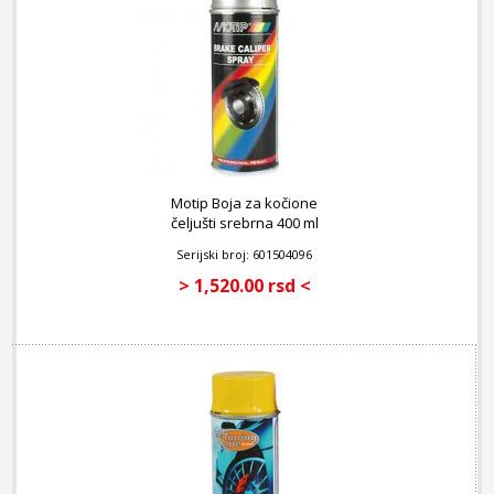
Motip Boja za kočione
čeljušti srebrna 400 ml
Serijski broj: 601504096
> 1,520.00 rsd <