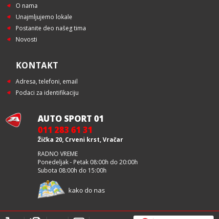
O nama
Unajmljujemo lokale
Postanite deo našeg tima
Novosti
KONTAKT
Adresa, telefoni, email
Podaci za identifikaciju
AUTO SPORT 01
011 283 61 31
Žička 20, Crveni krst, Vračar
RADNO VREME
Ponedeljak - Petak 08:00h do 20:00h
Subota 08:00h do 15:00h
kako do nas