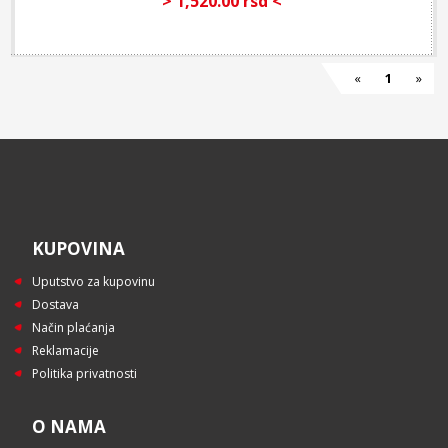
> 1,520.00 rsd <
«
1
»
KUPOVINA
Uputstvo za kupovinu
Dostava
Način plaćanja
Reklamacije
Politika privatnosti
O NAMA