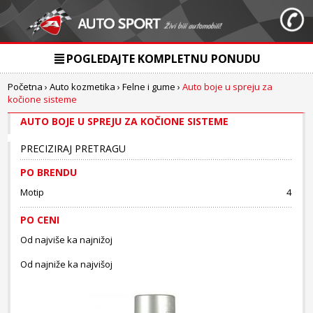
POGLEDAJTE KOMPLETNU PONUDU
Početna
›
Auto kozmetika
›
Felne i gume
›
Auto boje u spreju za
kočione sisteme
AUTO BOJE U SPREJU ZA KOČIONE SISTEME
PRECIZIRAJ PRETRAGU
PO BRENDU
Motip
4
PO CENI
Od najviše ka najnižoj
Od najniže ka najvišoj