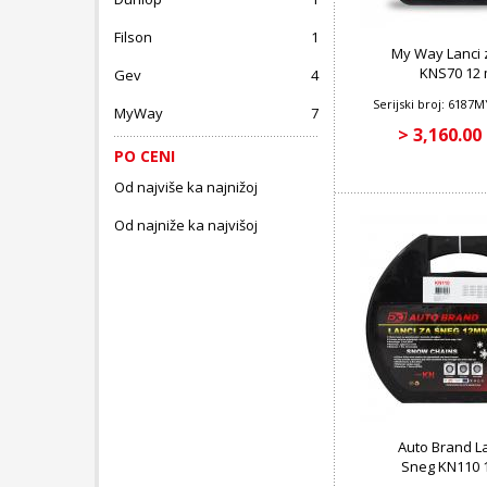
Filson
1
My Way Lanci 
KNS70 12
Gev
4
Serijski broj: 618
MyWay
7
> 3,160.00
PO CENI
Od najviše ka najnižoj
Od najniže ka najvišoj
Auto Brand L
Sneg KN110 