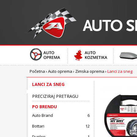
Početna
›
Auto oprema
›
Zimska oprema
›
Lanci za sneg
LANCI ZA SNEG
PRECIZIRAJ PRETRAGU
PO BRENDU
Auto Brand
6
Bottari
12
Dunlop
1