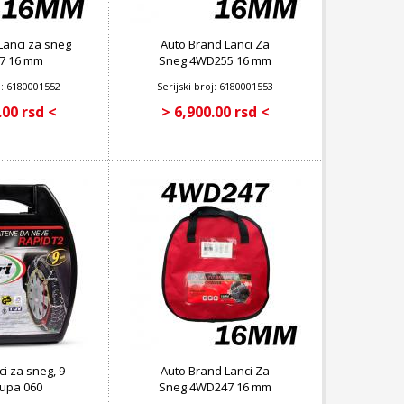
Lanci za sneg
Auto Brand Lanci Za
7 16 mm
Sneg 4WD255 16 mm
oj: 6180001552
Serijski broj: 6180001553
.00 rsd <
> 6,900.00 rsd <
ci za sneg, 9
Auto Brand Lanci Za
upa 060
Sneg 4WD247 16 mm