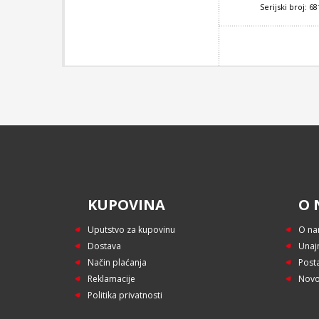
Serijski broj: 6
KUPOVINA
O 
Uputstvo za kupovinu
O n
Dostava
Unaj
Način plaćanja
Post
Reklamacije
Novo
Politika privatnosti