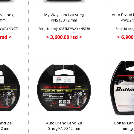
za sneg
My Way Lanci za sneg
Auto Brand 
 mm
KNS130 12 mm
4WD24
7MYWAYKNS70
Serijski broj: 6187MYWAYKNS130
Serijski br
 rsd <
> 3,600.00 rsd <
> 6,900
anci Za
Auto Brand Lanci Za
Bottari Lan
12 mm
Sneg KN90 12 mm
mm, gr