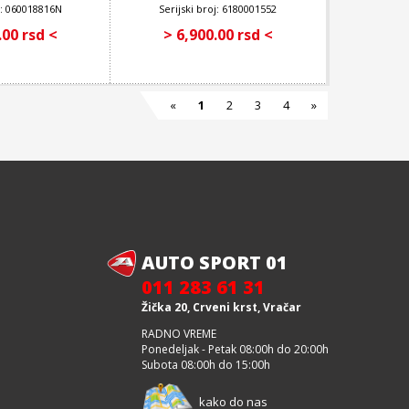
oj: 060018816N
Serijski broj: 6180001552
.00 rsd <
> 6,900.00 rsd <
«
1
2
3
4
»
AUTO SPORT 01
011 283 61 31
Žička 20, Crveni krst, Vračar
RADNO VREME
Ponedeljak - Petak 08:00h do 20:00h
Subota 08:00h do 15:00h
kako do nas