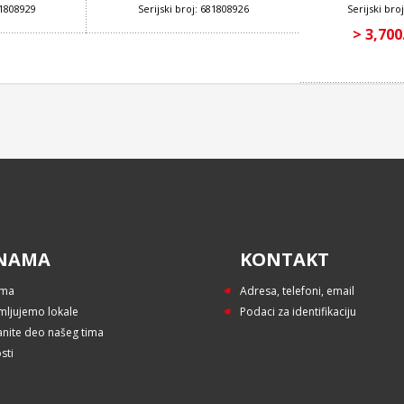
81808929
Serijski broj: 681808926
Serijski br
> 3,700
NAMA
KONTAKT
ama
Adresa, telefoni, email
mljujemo lokale
Podaci za identifikaciju
anite deo našeg tima
sti