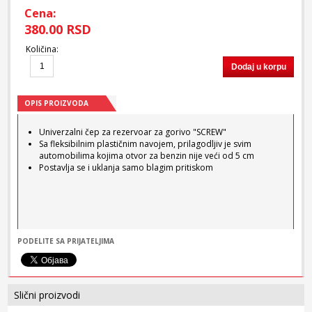
Cena:
380.00 RSD
Količina
:
Dodaj u korpu
OPIS PROIZVODA
Univerzalni čep za rezervoar za gorivo "SCREW"
Sa fleksibilnim plastičnim navojem, prilagodljiv je svim
automobilima kojima otvor za benzin nije veći od 5 cm
Postavlja se i uklanja samo blagim pritiskom
PODELITE SA PRIJATELJIMA
Slični proizvodi