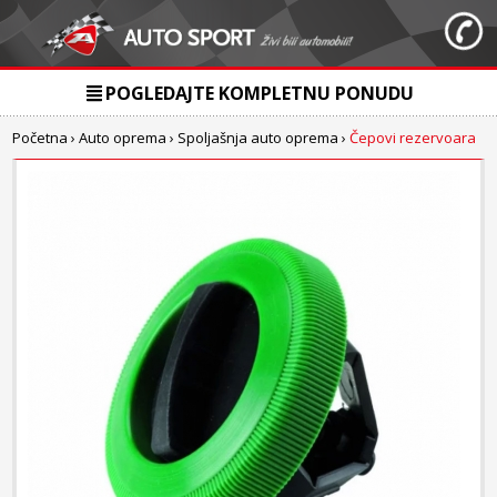
POGLEDAJTE KOMPLETNU PONUDU
Početna
›
Auto oprema
›
Spoljašnja auto oprema
›
Čepovi rezervoara