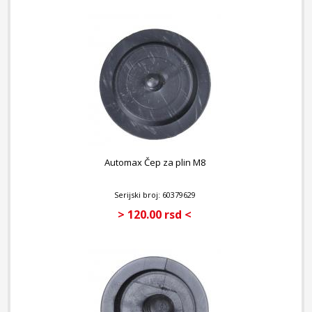
Automax Čep za plin M8
Serijski broj: 60379629
> 120.00 rsd <