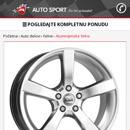
POGLEDAJTE KOMPLETNU PONUDU
Početna
›
Auto delovi
›
Felne
›
Aluminijimske felne