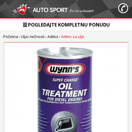
POGLEDAJTE KOMPLETNU PONUDU
Početna
›
Ulja i tečnosti
›
Aditivi
›
Aditivi za ulje