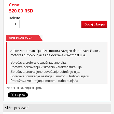
Cena:
520.00 RSD
Količina
:
Dodaj u korpu
OPIS PROIZVODA
Aditiv za tretman ulja dizel motora razvijen da održava čistoću
motora i turbo-punjača i da održava viskoznost ulja.
Sprečava preterano zgušnjavanje ulja.
Pomaže održavanju viskoznih karakteristika ulja.
Sprečava preuranjeno povećanje potrošnje ulja.
Sprečava formiranje naslaga u motoru i turbo-punjaču.
Produžava vek trajanja motora i turbo-punjača
Poboljšava čistoću motora i turbo-punjača održavajući čestice
PODELITE SA PRIJATELJIMA
u suspenziji.
Osigurava optimalnu čistoću klipova, karika i žljebova.
Sprečava da se delovi motora prevremeno habaju
Sprečava koroziju i pojavu rđe.
Slični proizvodi
Kompatibilan je sa svim mineralnim i sintetičkim uljima.