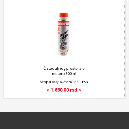
Čistač uljnog prostora u
motoru 300ml
Serijski broj: 6023ENGINECLEAN
> 1,660.00 rsd <