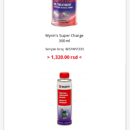
Wynn's Super Charge
300 ml
Serijski broj: 6051W51335
> 1,320.00 rsd <