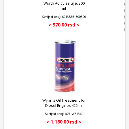
Wurth Aditiv za ulje, 300
ml
Serijski broj: 60135861300300
> 970.00 rsd <
Wynn's Oil Treatment for
Diesel Engines 425 ml
Serijski broj: 6051W51364
> 1,160.00 rsd <