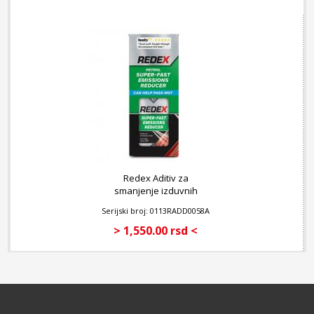
Redex Aditiv za
smanjenje izduvnih
gasova kod benzinskih
Serijski broj: 0113RADD0058A
motora 250 ml
> 1,550.00 rsd <