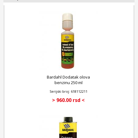
ubrzavanju;
Podmazuje dizne, ventile, pumpu i gornju oblast cilindra;
Poboljšava sagorevanje i performanse motora;
Sprečava koroziju i pojavu rđe u sistemu za gorivo;
Održava vrednosti CO i HC na minimalnom nivou;
Produžava radni vek sistema za ubrizgavanje goriva.
Primena:
Može se koristiti za motore koji koriste normalan i bezolovni
benzin;
Bardahl Dodatak olova
Ne oštećuje katalizatore i turbo-punjače;
benzinu 250 ml
Preporučuje se za sve benzinske motore sa ubrizgavanjem
Serijski broj: 618112211
goriva u cilju sprečavanja zapušavanja usisnih ventila i
održavanja čistoće dizni i pumpe;
> 960.00 rsd <
U slučaju nepravilnog rada u praznom hodu, buke pri ubrzanju,
karakterističnog fijukanja, samopaljenja, otežanog starta,
povećane potrošnje goriva, visokog nivoa štetnih komponenti u
u izduvnim gasovima.
Upotreba: