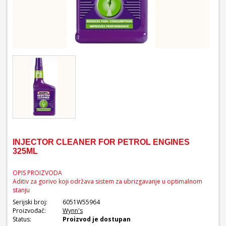
INJECTOR CLEANER FOR PETROL ENGINES
325ML
OPIS PROIZVODA
Aditiv za gorivo koji održava sistem za ubrizgavanje u optimalnom
stanju
Serijski broj:
6051W55964
Proizvođač:
Wynn's
Status:
Proizvod je dostupan