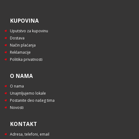
KUPOVINA
Uputstvo za kupovinu
Dostava
Način plaćanja
Reklamacije
Politika privatnosti
O NAMA
O nama
Unajmljujemo lokale
Postanite deo našeg tima
Novosti
KONTAKT
Adresa, telefoni, email