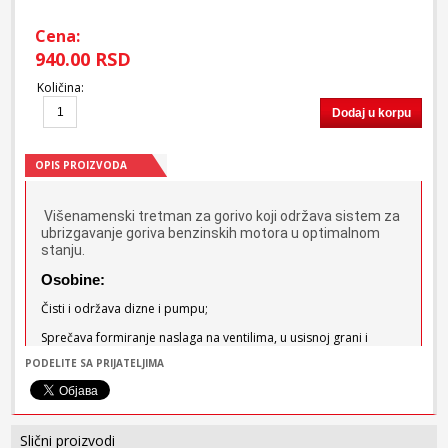
Cena:
940.00 RSD
Količina
:
Dodaj u korpu
OPIS PROIZVODA
Višenamenski tretman za gorivo koji održava sistem za
ubrizgavanje goriva benzinskih motora u optimalnom
stanju.
Osobine:
Čisti i održava dizne i pumpu;
Sprečava formiranje naslaga na ventilima, u usisnoj grani i
komori za sagorevanje;
PODELITE SA PRIJATELJIMA
Poboljšava svojstva hladnog strata;
Ponovo uspostavlja pravilan mlaz raspršivanja goriva;
Slični proizvodi
Sprečava nepravilan rad u praznom hodu i trokiranje pri