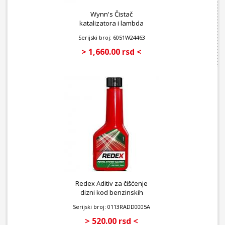
Wynn's Čistač
katalizatora i lambda
sonde 325 ml
Serijski broj: 6051W24463
> 1,660.00 rsd <
Redex Aditiv za čišćenje
dizni kod benzinskih
motora 90 ml
Serijski broj: 0113RADD0005A
> 520.00 rsd <