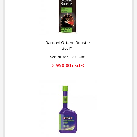
Dodati u rezervoar za benzin na svakih 4000 km, po mogućstvu
pre punjenja goriva.
Jedna boca od 325ml tretira do 70 litara benzina.
Pakovanje: 325 ml.
Bardahl Octane Booster
300 ml
Serijski broj: 61812301
> 950.00 rsd <