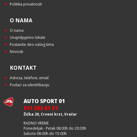
Politika privatnosti
O NAMA
O nama
Unajmljujemo lokale
Postanite deo našeg tima
Novosti
KONTAKT
Adresa, telefoni, email
Podaci za identifikaciju
AUTO SPORT 01
011 283 61 31
Žička 20, Crveni krst, Vračar
RADNO VREME
Ponedeljak - Petak 08:00h do 20:00h
Subota 08:00h do 15:00h