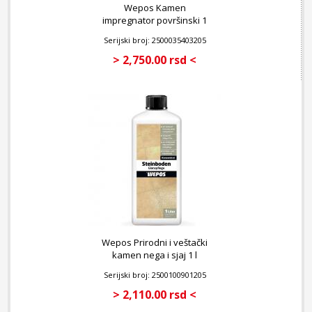
Wepos Kamen
impregnator površinski 1
l
Serijski broj: 2500035403205
> 2,750.00 rsd <
Wepos Prirodni i veštački
kamen nega i sjaj 1 l
Serijski broj: 2500100901205
> 2,110.00 rsd <