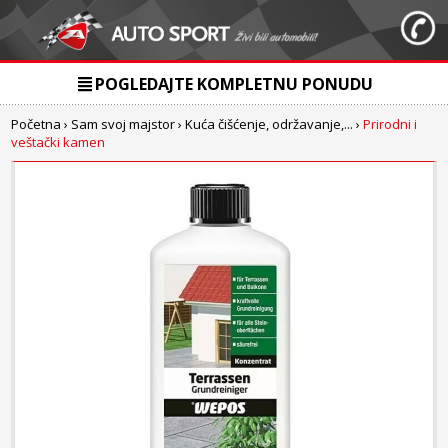
POGLEDAJTE KOMPLETNU PONUDU
Početna
›
Sam svoj majstor
›
Kuća čišćenje, održavanje,...
›
Prirodni i
veštački kamen