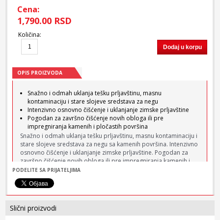
Cena:
1,790.00 RSD
Količina
:
Dodaj u korpu
OPIS PROIZVODA
Snažno i odmah uklanja tešku prljavštinu, masnu
kontaminaciju i stare slojeve sredstava za negu
Intenzivno osnovno čišćenje i uklanjanje zimske prljavštine
Pogodan za završno čišćenje novih obloga ili pre
impregniranja kamenih i pločastih površina
Snažno i odmah uklanja tešku prljavštinu, masnu kontaminaciju i
stare slojeve sredstava za negu sa kamenih površina. Intenzivno
osnovno čišćenje i uklanjanje zimske prljavštine. Pogodan za
završno čišćenje novih obloga ili pre impregniranja kamenih i
pločastih površina.
PODELITE SA PRIJATELJIMA
Oblast primene:
Za sve vrste prirodnog i veštačkog kamena kao što su liveni
Slični proizvodi
kamen, teraco, granit, škriljac, keramičke pločice ili fini kamen.