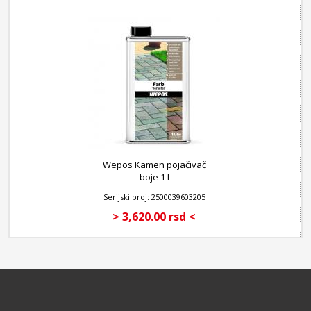
Wepos Kamen pojačivač
boje 1 l
Serijski broj: 2500039603205
> 3,620.00 rsd <