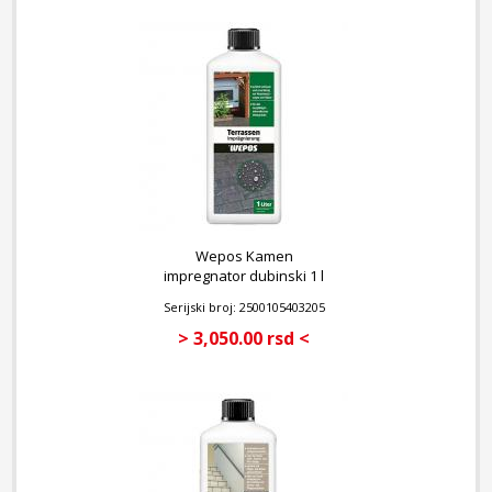
Može se koristiti i na površinama osetljivim na kiseline kao što
su mermer, peščar, krečnjak, porfir, bazalt… Za stepenice,
zidove, kamene fontane, spomenike, trotoare, ivičnjake, terase…
UPUTSTVO:
U zavisnosti od jačine prljavštine, naneti čisto ili razblaženo
vodom do 1:20 na vlažnu površinu i temeljno razmazati krpom
ili mopom. Dozvoliti da nakratko deluje. Peračem ili crevom
ukloniti sve olabavljene ostatke velikom količinom vode.
Temeljno isprati vodom. Ponoviti tretman za tvrdokornu
prljavštinu.
Wepos Kamen
NAPOMENA:
impregnator dubinski 1 l
Uvek proveriti kompatibilnost površine pre upotrebe. Uvek
Serijski broj: 2500105403205
ostaviti da se površina dobro osuši pre naknadnog zaptivanja ili
impregnacije.
> 3,050.00 rsd <