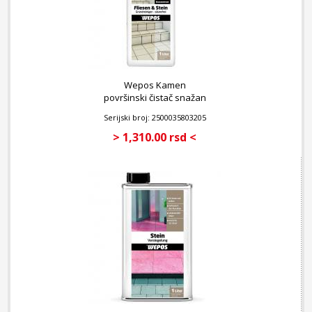
Wepos Kamen
površinski čistač snažan
1 l
Serijski broj: 2500035803205
> 1,310.00 rsd <