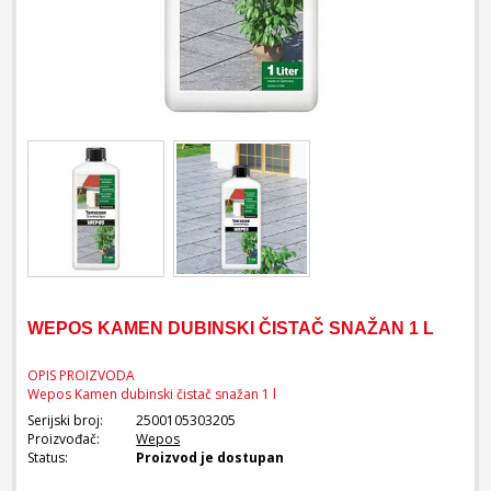
WEPOS KAMEN DUBINSKI ČISTAČ SNAŽAN 1 L
OPIS PROIZVODA
Wepos Kamen dubinski čistač snažan 1 l
Serijski broj:
2500105303205
Proizvođač:
Wepos
Status:
Proizvod je dostupan