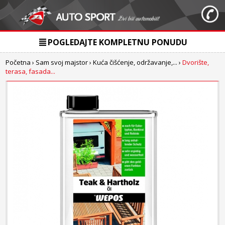
POGLEDAJTE KOMPLETNU PONUDU
Početna
›
Sam svoj majstor
›
Kuća čišćenje, održavanje,...
›
Dvorište,
terasa, fasada...