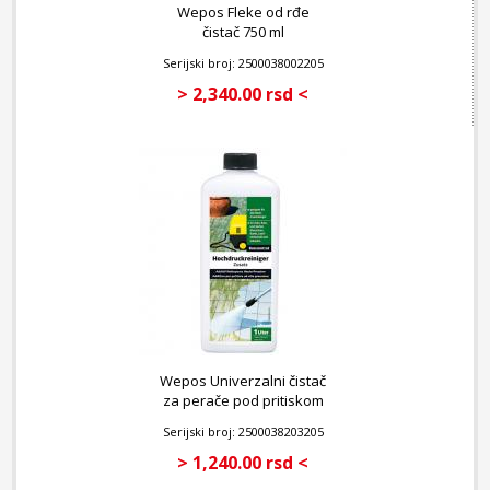
Wepos Fleke od rđe
čistač 750 ml
Serijski broj: 2500038002205
> 2,340.00 rsd <
Wepos Univerzalni čistač
za perače pod pritiskom
1 l
Serijski broj: 2500038203205
> 1,240.00 rsd <