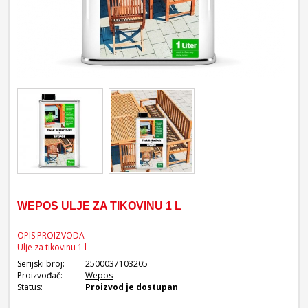
WEPOS ULJE ZA TIKOVINU 1 L
OPIS PROIZVODA
Ulje za tikovinu 1 l
Serijski broj:
2500037103205
Proizvođač:
Wepos
Status:
Proizvod je dostupan