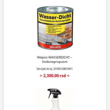
tikovine ali se može koristiti i za eukaliptus,
bagrem, bankiraj, mahagoni, palisandrovo drvo,
iroko i drugo tvrdo drvo.
Za nameštaj, baštenski nameštaj, pergole,
nadstrešnice za automobile, palube za čamce,
vidikovce itd.
Pakovanje: 750 ml
Wepos WASSERDICHT –
Vodonepropusni
zaptivna masa 375 ml
Serijski broj: 2510012801001
> 2,300.00 rsd <