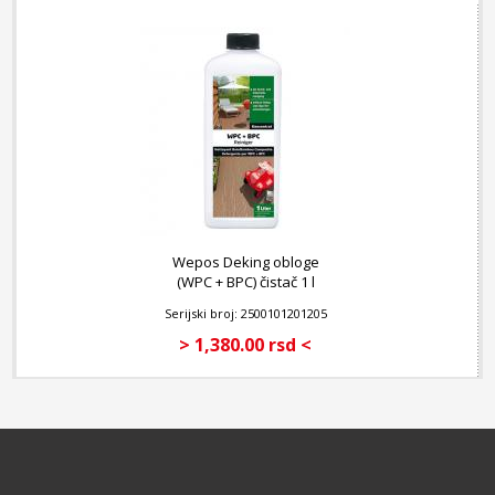
Wepos Deking obloge
(WPC + BPC) čistač 1 l
Serijski broj: 2500101201205
> 1,380.00 rsd <