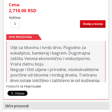
Cena:
2,710.00 RSD
Količina
:
Dodaj u korpu
OPIS PROIZVODA
Ulje za tikovinu i tvrdo drvo. Pogodno za
eukaliptus, bankeraj i bagrem. Dugotrajna
zaštita. Veoma ekonomično i vodootporno.
Vraća zlatnu boju.
Neguje i štiti uljane i prirodne, visokokvalitetne
površine od tikovine i tvrdog drveta. Tretirano
drvo ostaje izdržljivo i zaštićeno je od isušivanja,
vremenskih uslova i stvaranja zelenih algi ili
PODELITE SA PRIJATELJIMA
gljivičnih zaraza. Redovnom upotrebom vraća se
prvobitna boja i zaštita. Prodire duboko u
površinu i brzo se suši.
Slični proizvodi
Ulje je specijalno formulisano za površine od