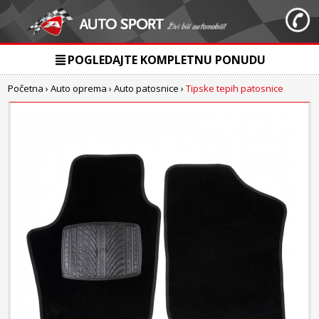
POGLEDAJTE KOMPLETNU PONUDU
Početna
›
Auto oprema
›
Auto patosnice
›
Tipske tepih patosnice