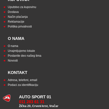
Uputstvo za kupovinu
Dostava
Način plaćanja
Reklamacije
Politika privatnosti
O NAMA
O nama
Unajmljujemo lokale
Postanite deo našeg tima
Novosti
KONTAKT
Adresa, telefoni, email
Podaci za identifikaciju
AUTO SPORT 01
011 283 61 31
Žička 20, Crveni krst, Vračar