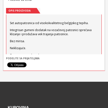
OPIS PROIZVODA
Set autopatosnica od visokokvalitetnog belgijskog tepiha.
Integrisan gumeni dodatak na vozačevoj patosnici sprečava
klizanje i produžava vek trajanja patosnice.
Bez mirisa.
Neklizajuće.
Za sve vremenske uslove.
PODELITE SA PRIJATELJIMA
Za svaki model automobila poseban odgovarajući set
patosnica.
Boja: Crna
KUPOVINA