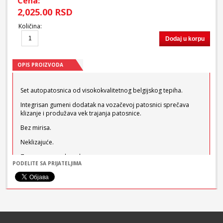
Cena:
2,025.00 RSD
Količina
:
Dodaj u korpu
OPIS PROIZVODA
Set autopatosnica od visokokvalitetnog belgijskog tepiha.
Integrisan gumeni dodatak na vozačevoj patosnici sprečava
klizanje i produžava vek trajanja patosnice.
Bez mirisa.
Neklizajuće.
Za sve vremenske uslove.
PODELITE SA PRIJATELJIMA
Za svaki model automobila poseban odgovarajući set
patosnica.
Boja: Crna