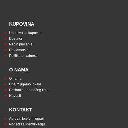
KUPOVINA
Uputstvo za kupovinu
Dostava
Način plaćanja
Reklamacije
Politika privatnosti
O NAMA
O nama
Unajmljujemo lokale
Postanite deo našeg tima
Novosti
KONTAKT
Adresa, telefoni, email
Podaci za identifikaciju