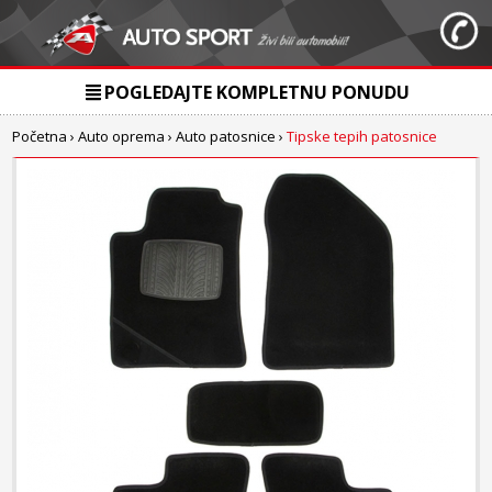
POGLEDAJTE KOMPLETNU PONUDU
Početna
›
Auto oprema
›
Auto patosnice
›
Tipske tepih patosnice