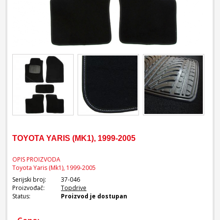
TOYOTA YARIS (MK1), 1999-2005
OPIS PROIZVODA
Toyota Yaris (Mk1), 1999-2005
Serijski broj:
37-046
Proizvođač:
Topdrive
Status:
Proizvod je dostupan