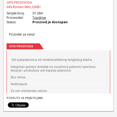
OPIS PROIZVODA
Alfa Romeo Mito,2008>
Serijski broj:
37-284
Proizvođač:
Topdrive
Status:
Proizvod je dostupan
Pozovite za cenu!
OPIS PROIZVODA
Set autopatosnica od visokokvalitetnog belgijskog tepiha.
Integrisan gumeni dodatak na vozačevoj patosnici sprečava
klizanje i produžava vek trajanja patosnice.
Bez mirisa.
Neklizajuće.
Za sve vremenske uslove.
Za svaki model automobila poseban odgovarajući set patosnica.
PODELITE SA PRIJATELJIMA
Boja: Crna