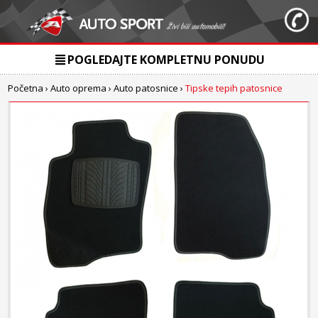
POGLEDAJTE KOMPLETNU PONUDU
Početna
›
Auto oprema
›
Auto patosnice
›
Tipske tepih patosnice