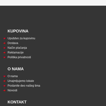
KUPOVINA
Uputstvo za kupovinu
Dostava
Način plaćanja
Reklamacije
Politika privatnosti
O NAMA
O nama
Unajmljujemo lokale
Postanite deo našeg tima
Novosti
KONTAKT