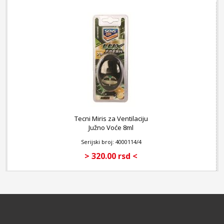
Tecni Miris za Ventilaciju
Južno Voće 8ml
Serijski broj: 4000114/4
> 320.00 rsd <