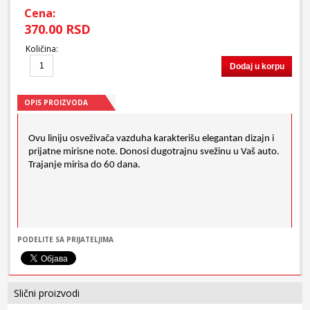
Cena:
370.00 RSD
Količina
:
Dodaj u korpu
OPIS PROIZVODA
Ovu liniju osveživača vazduha karakterišu elegantan dizajn i
prijatne mirisne note. Donosi dugotrajnu svežinu u Vaš auto.
Trajanje mirisa do 60 dana.
PODELITE SA PRIJATELJIMA
Slični proizvodi