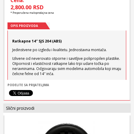
Cena:
2,800.00 RSD
* Preporučena maloprodajna cena
OPIS PROIZVODA
Ratkapne 14″ SJS 204 (ABS)
Jedinstvene po izgledu i kvalitetu. Jednostavna montaža.
Izlivene od neverovato otporne i savitljive polipropilen plastike.
Otpornost i elastičnost ratkapne lako trpi udare točka po
neravninama. Odgovaraju svim modelima automobila koji imaju
čelicne felne od 14″ inča.
Pakovanje: 4 komada
PODELITE SA PRIJATELJIMA
Ukoliko ste zainteresovani za kupovinu ovog proizvoda u
radnji, molimo Vas da nas kontaktirate i najavite
kupovinu 2 dana unapred.
Slični proizvodi