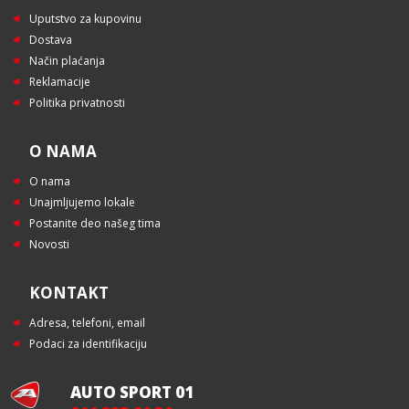
Uputstvo za kupovinu
Dostava
Način plaćanja
Reklamacije
Politika privatnosti
O NAMA
O nama
Unajmljujemo lokale
Postanite deo našeg tima
Novosti
KONTAKT
Adresa, telefoni, email
Podaci za identifikaciju
AUTO SPORT 01