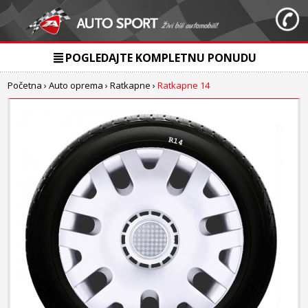
POGLEDAJTE KOMPLETNU PONUDU
Početna
›
Auto oprema
›
Ratkapne
›
Ratkapne 14