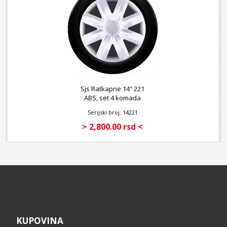
Sjs Ratkapne 14″ 221
ABS, set 4 komada
Serijski broj: 14221
> 2,800.00 rsd <
KUPOVINA