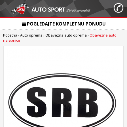
POGLEDAJTE KOMPLETNU PONUDU
Početna
›
Auto oprema
›
Obavezna auto oprema
›
Obavezne auto
nalepnice