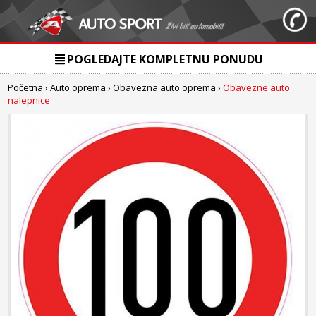
POGLEDAJTE KOMPLETNU PONUDU
Početna
›
Auto oprema
›
Obavezna auto oprema
›
Obavezne auto
nalepnice