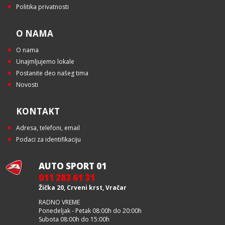
Politika privatnosti
O NAMA
O nama
Unajmljujemo lokale
Postanite deo našeg tima
Novosti
KONTAKT
Adresa, telefoni, email
Podaci za identifikaciju
AUTO SPORT 01
011 283 61 31
Žička 20, Crveni krst, Vračar
RADNO VREME
Ponedeljak - Petak 08:00h do 20:00h
Subota 08:00h do 15:00h