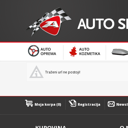
Traženi url ne postoji!
Moja korpa (0)
Registracija
Newsl
KUPOVINA
O 