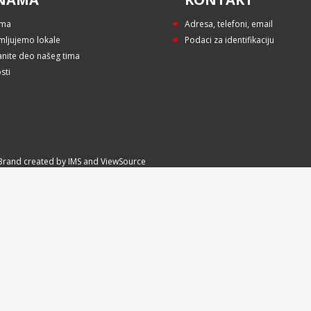
ama
Adresa, telefoni, email
mljujemo lokale
Podaci za identifikaciju
anite deo našeg tima
sti
e:Brand created by
IMS
and
ViewSource