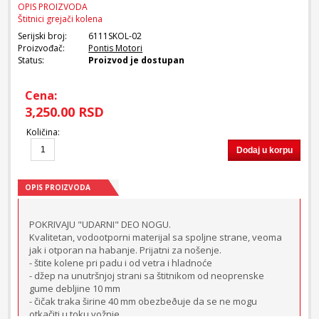
OPIS PROIZVODA
Štitnici grejači kolena
Serijski broj:
6111SKOL-02
Proizvođač:
Pontis Motori
Status:
Proizvod je dostupan
Cena:
3,250.00 RSD
Količina
:
Dodaj u korpu
OPIS PROIZVODA
POKRIVAJU "UDARNI" DEO NOGU.
Kvalitetan, vodootporni materijal sa spoljne strane, veoma
jak i otporan na habanje. Prijatni za nošenje.
- štite kolene pri padu i od vetra i hladnoće
- džep na unutršnjoj strani sa štitnikom od neoprenske
gume debljine 10 mm
- čičak traka širine 40 mm obezbeðuje da se ne mogu
otkačiti u toku vožnje