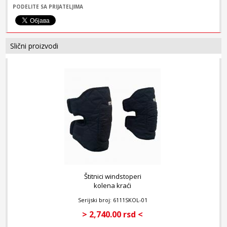
- zauzimaju malo mesta u prtljažnom prostoru
PODELITE SA PRIJATELJIMA
- zamenjuju do 60% klasične moto pantalone
Univerzalna veličina jer se zbog dužine traka sa čičkom
jednostavno podešavaju za svaku nogu.
Slični proizvodi
Štitnici windstoperi
kolena kraći
Serijski broj: 6111SKOL-01
> 2,740.00 rsd <