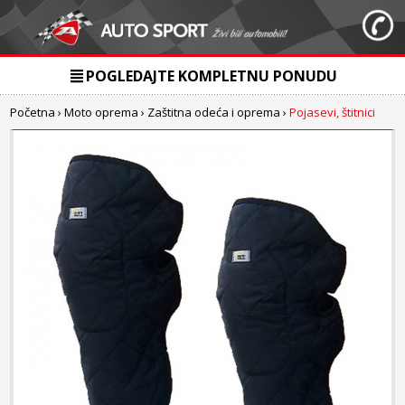
POGLEDAJTE KOMPLETNU PONUDU
Početna
›
Moto oprema
›
Zaštitna odeća i oprema
›
Pojasevi, štitnici