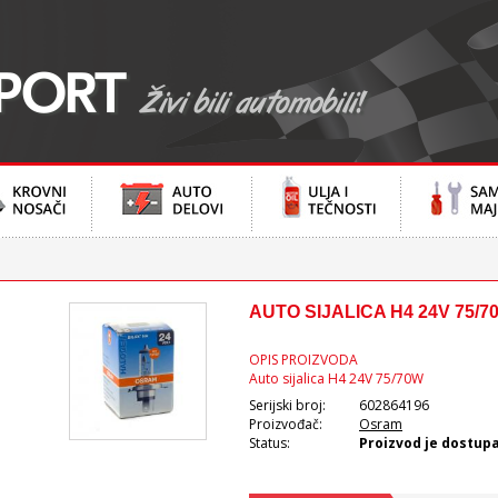
AUTO SIJALICA H4 24V 75/7
OPIS PROIZVODA
Auto sijalica H4 24V 75/70W
Serijski broj:
602864196
Proizvođač:
Osram
Status:
Proizvod je dostup