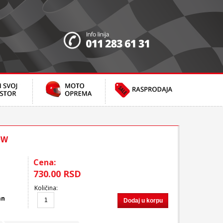
0W
Cena:
730.00 RSD
Količina
:
an
Dodaj u korpu