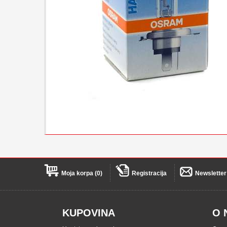
Moja korpa (0)
Registracija
Newsletter
KUPOVINA
O 