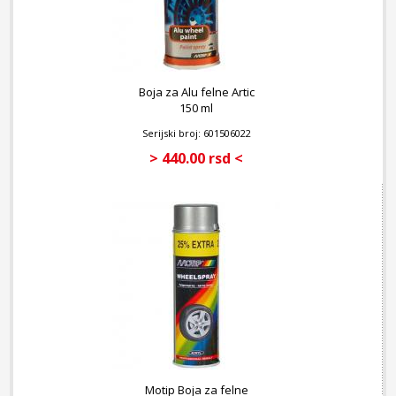
Boja za Alu felne Artic
150 ml
Serijski broj: 601506022
> 440.00 rsd <
Motip Boja za felne