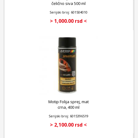
čelično siva 500 ml
Serijski broj: 601504010
> 1,000.00 rsd <
Motip Folija sprej, mat
crna, 400 ml
Serijski broj: 6015396519
> 2,100.00 rsd <