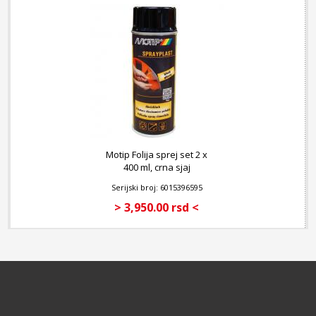
Motip Folija sprej set 2 x
400 ml, crna sjaj
Serijski broj: 6015396595
> 3,950.00 rsd <