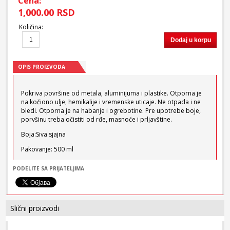
Cena:
1,000.00 RSD
Količina
:
Dodaj u korpu
OPIS PROIZVODA
Pokriva površine od metala, aluminijuma i plastike. Otporna je
na kočiono ulje, hemikalije i vremenske uticaje. Ne otpada i ne
bledi. Otporna je na habanje i ogrebotine. Pre upotrebe boje,
porvšinu treba očistiti od rđe, masnoće i prljavštine.
Boja:Siva sjajna
Pakovanje: 500 ml
PODELITE SA PRIJATELJIMA
Slični proizvodi