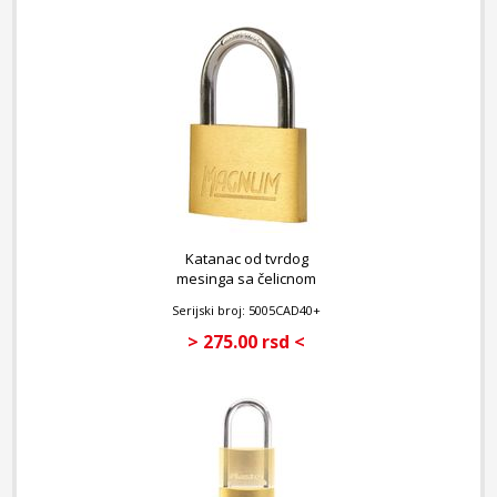
Katanac od tvrdog
mesinga sa čelicnom
karikom 40mm
Serijski broj: 5005CAD40+
> 275.00 rsd <