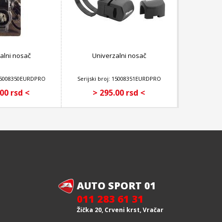
alni nosač
Univerzalni nosač
: 15008350EURDPRO
Serijski broj: 15008351EURDPRO
00 rsd <
> 295.00 rsd <
AUTO SPORT 01
011 283 61 31
Žička 20, Crveni krst, Vračar