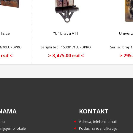
lisice
"U" brava VTT
Univerz
5008210EURDPRO
Serijski broj: 15008171EURDPRO
Serijski broj
 rsd <
> 3,475.00 rsd <
> 295.
NAMA
KONTAKT
ama
Adresa, telefoni, email
mljujemo lokale
Podaci za identifikaciju