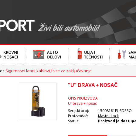
le
›
Sigurnosni lanci, kablovi,lisice za zaključavanje
"U" BRAVA + NOSAČ
OPIS PROIZVODA
U' brava + nosač
Serijski broj:
15008181EURDPRO
Proizvođač:
Master Lock
Status:
Proizvod je dostup