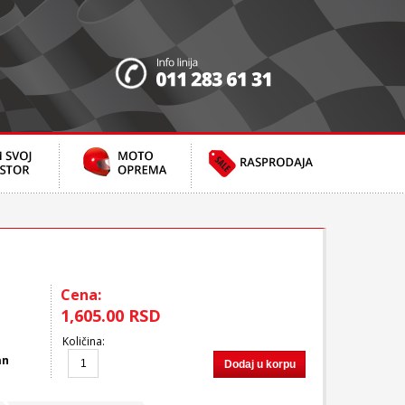
Cena:
1,605.00 RSD
Količina
:
an
Dodaj u korpu