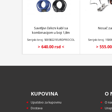
Savitljivi čelicni kabl sa
Nosač za 
kombinacijom u boji 1,8m
x 8mm
Serijski broj: 50058221EURDPROCOL
Serijski broj: 1
> 640.00 rsd <
> 555.00
KUPOVINA
O 
Uputstvo za kupovinu
O n
Dostava
Unaj