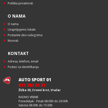
Politika privatnosti
O NAMA
O nama
Unajmljujemo lokale
Postanite deo našeg tima
Novosti
KONTAKT
Adresa, telefoni, email
Podaci za identifikaciju
AUTO SPORT 01
011 283 61 31
Žička 20, Crveni krst, Vračar
RADNO VREME
Ponedeljak - Petak 08:00h do 20:00h
Subota 08:00h do 15:00h