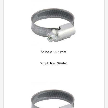
Šelna Ø 16-23mm
Serijski broj: 6076146