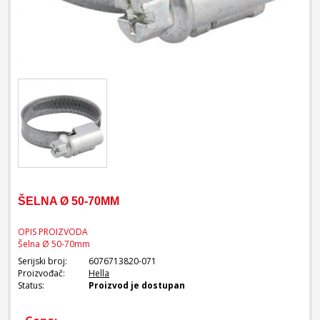
ŠELNA Ø 50-70MM
OPIS PROIZVODA
Šelna Ø 50-70mm
Serijski broj:
6076713820-071
Proizvođač:
Hella
Status:
Proizvod je dostupan