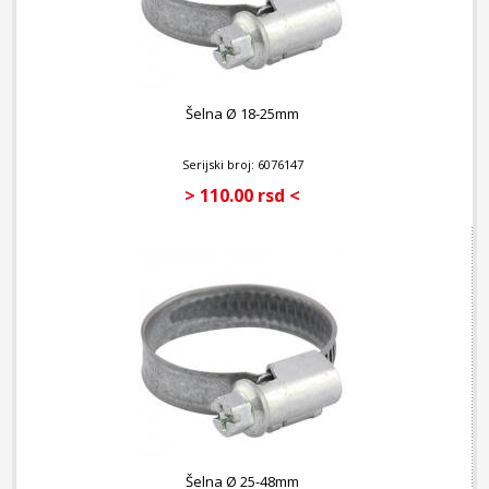
Šelna Ø 18-25mm
Serijski broj: 6076147
> 110.00 rsd <
Šelna Ø 25-48mm