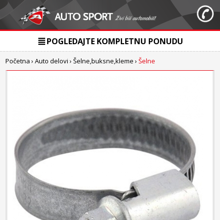
POGLEDAJTE KOMPLETNU PONUDU
Početna
›
Auto delovi
›
Šelne,buksne,kleme
›
Šelne