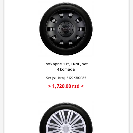
Ratkapne 13", CRNE, set
4 komada
Serijski broj: 6122X300085
> 1,720.00 rsd <