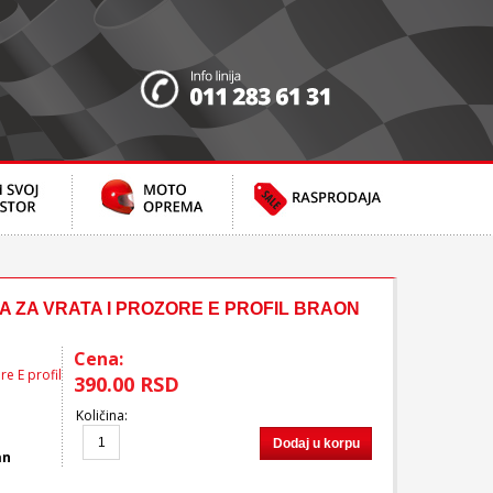
 ZA VRATA I PROZORE E PROFIL BRAON
Cena:
re E profil
390.00 RSD
Količina
:
Dodaj u korpu
an