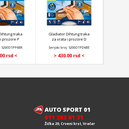
Dihtung traka
Gladiator Dihtung traka
 i prozore P
za vrata i prozore D
il BRAON
profil BELA
oj: 5200DTPP6BR
Serijski broj: 5200DTPD6BE
00 rsd <
> 430.00 rsd <
AUTO SPORT 01
011 283 61 31
Žička 20, Crveni krst, Vračar