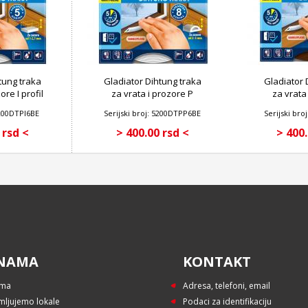
tung traka
Gladiator Dihtung traka
Gladiator 
ore I profil
za vrata i prozore P
za vrata
A
profil BELA
prof
5200DTPI6BE
Serijski broj: 5200DTPP6BE
Serijski br
 rsd <
> 400.00 rsd <
> 400.
NAMA
KONTAKT
ama
Adresa, telefoni, email
mljujemo lokale
Podaci za identifikaciju