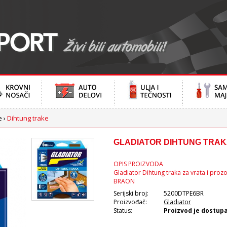
e
›
Dihtung trake
GLADIATOR DIHTUNG TRAKA
OPIS PROIZVODA
Gladiator Dihtung traka za vrata i prozo
BRAON
Serijski broj:
5200DTPE6BR
Proizvođač:
Gladiator
Status:
Proizvod je dostup