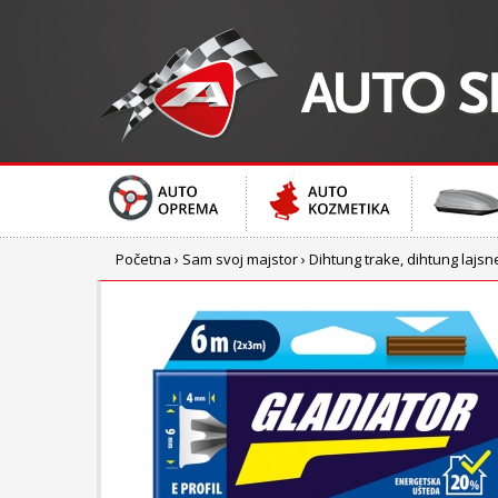
Početna
›
Sam svoj majstor
›
Dihtung trake, dihtung lajsn