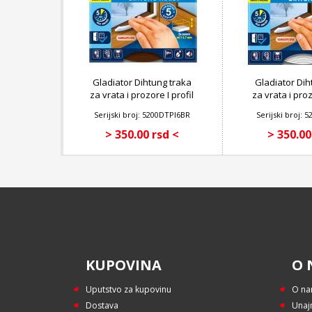
Gladiator Dihtung traka
Gladiator Dih
za vrata i prozore I profil
za vrata i proz
BRAON
BEL
Serijski broj: 5200DTPI6BR
Serijski broj: 
> 350.00 rsd <
> 350.00
KUPOVINA
O 
Uputstvo za kupovinu
O n
Dostava
Unaj