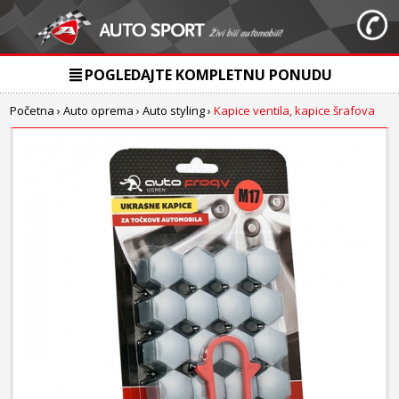
POGLEDAJTE KOMPLETNU PONUDU
Početna
›
Auto oprema
›
Auto styling
›
Kapice ventila, kapice šrafova