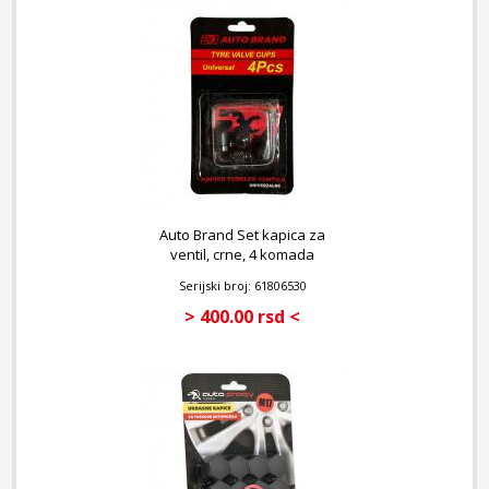
Auto Brand Set kapica za
ventil, crne, 4 komada
Serijski broj: 61806530
> 400.00 rsd <