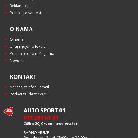
Reklamacije
Politika privatnosti
O NAMA
O nama
Unajmljujemo lokale
Postanite deo našeg tima
Novosti
KONTAKT
Adresa, telefoni, email
Podaci za identifikaciju
AUTO SPORT 01
011 283 61 31
Žička 20, Crveni krst, Vračar
RADNO VREME
Ponedeljak - Petak 08:00h do 20:00h