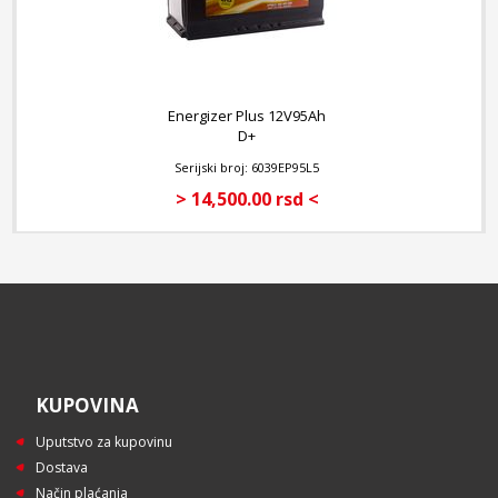
Energizer Plus 12V95Ah
D+
Serijski broj: 6039EP95L5
> 14,500.00 rsd <
KUPOVINA
Uputstvo za kupovinu
Dostava
Način plaćanja