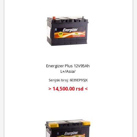
Energizer Plus 12V95Ah
L+/Asia/
Serijski broj: 6039EP95JX
> 14,500.00 rsd <