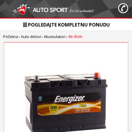
POGLEDAJTE KOMPLETNU PONUDU
Početna
›
Auto delovi
›
Akumulatori
›
86-95Ah