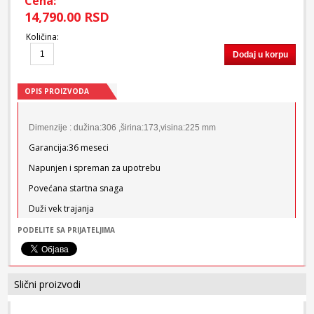
Cena:
14,790.00 RSD
Količina
:
Dodaj u korpu
OPIS PROIZVODA
Dimenzije : dužina:306 ,širina:173,visina:225 mm
Garancija:36 meseci
Napunjen i spreman za upotrebu
Povećana startna snaga
Duži vek trajanja
Bez održavanja
PODELITE SA PRIJATELJIMA
CA100 tehnologija
Sigurnosni poklopac sa integrisanom zaštitom od povratnog
paljenja
Slični proizvodi