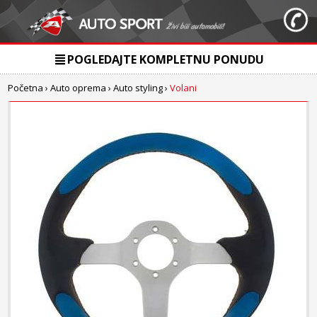
POGLEDAJTE KOMPLETNU PONUDU
Početna
›
Auto oprema
›
Auto styling
›
Volani