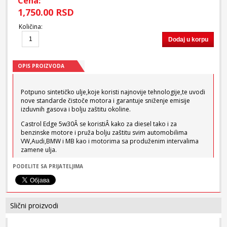
Cena:
1,750.00 RSD
Količina
:
Dodaj u korpu
OPIS PROIZVODA
Potpuno sintetičko ulje,koje koristi najnovije tehnologije,te uvodi
nove standarde čistoče motora i garantuje sniženje emisije
izduvnih gasova i bolju zaštitu okoline.
Castrol Edge 5w30Â se koristiÂ kako za diesel tako i za
benzinske motore i pruža bolju zaštitu svim automobilima
VW,Audi,BMW i MB kao i motorima sa produženim intervalima
zamene ulja.
Može se koristiti kako u novim tako i u starijim motorima.
PODELITE SA PRIJATELJIMA
Castrol Edge 5w30 se može mešati sa svim motornim uljima
koja ispunjavaju specifikacije:API SH,SJ,SL,SM.
Klasa kvaliteta:ACEA B3.
Slični proizvodi
Specifikacije:MB 229.51,VW 504.00/507.00,BMW Longlife-04.