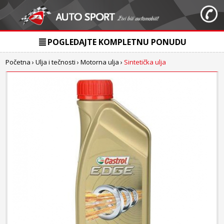
POGLEDAJTE KOMPLETNU PONUDU
Početna
›
Ulja i tečnosti
›
Motorna ulja
›
Sintetička ulja