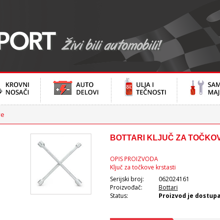
ve
BOTTARI KLJUČ ZA TOČKO
OPIS PROIZVODA
Ključ za točkove krstasti
Serijski broj:
062024161
Proizvođač:
Bottari
Status:
Proizvod je dostup