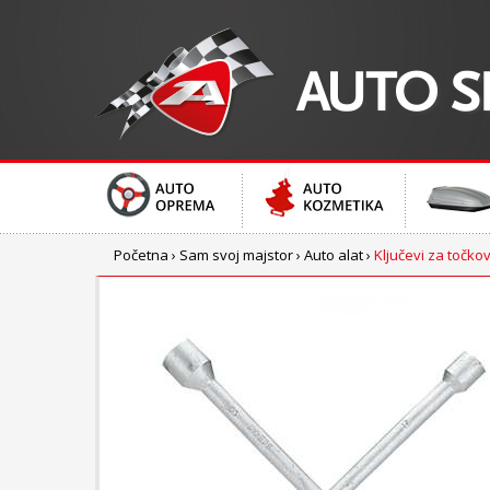
Početna
›
Sam svoj majstor
›
Auto alat
›
Ključevi za točko