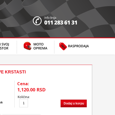
VE KRSTASTI
Cena:
1,120.00 RSD
Količina
:
an
Dodaj u korpu