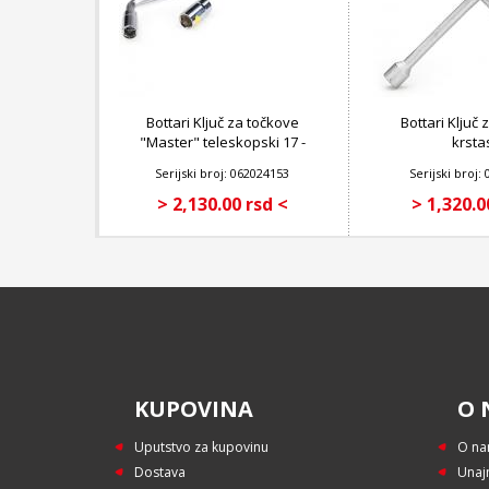
Bottari Ključ za točkove
Bottari Ključ
"Master" teleskopski 17 -
krsta
19, 21 - 23 mm
Serijski broj: 062024153
Serijski broj:
> 2,130.00 rsd <
> 1,320.0
KUPOVINA
O 
Uputstvo za kupovinu
O n
Dostava
Unaj