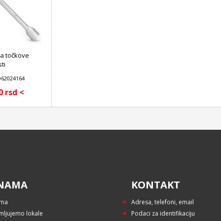
 za točkove
sti
 062024164
0 rsd <
NAMA
KONTAKT
ama
Adresa, telefoni, email
mljujemo lokale
Podaci za identifikaciju