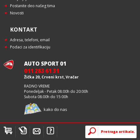
Postanite deo našeg tima
Novosti
KONTAKT
Adresa, telefoni, email
Podaci za identifikaciju
AUTO SPORT 01
011 283 61 31
Žička 20, Crveni krst, Vračar
RADNO VREME
Ponedeljak - Petak 08:00h do 20:00h
Subota 08:00h do 15:00h
kako do nas
Autosport © 2012 - 2025. All right reserved. design by Re:Brand created by