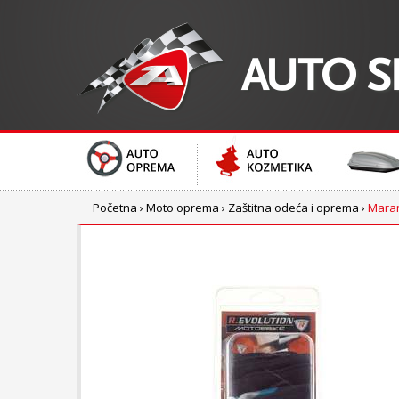
Početna
›
Moto oprema
›
Zaštitna odeća i oprema
›
Mara