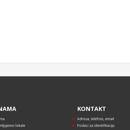
NAMA
KONTAKT
ama
Adresa, telefoni, email
mljujemo lokale
Podaci za identifikaciju