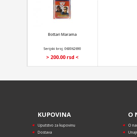
Bottari Marama
Serijski broj: 060062690
> 200.00 rsd <
KUPOVINA
O 
Uputstvo za kupovinu
O n
Dostava
Unaj