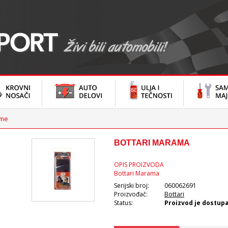
me
BOTTARI MARAMA
OPIS PROIZVODA
Bottari Marama
Serijski broj:
060062691
Proizvođač:
Bottari
Status:
Proizvod je dostup