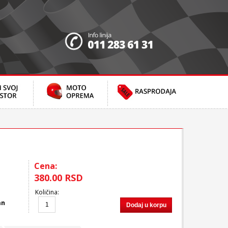
Cena:
380.00 RSD
Količina
:
an
Dodaj u korpu