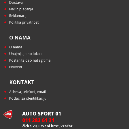
Dostava
Način plaćanja
Reklamacije
Politika privatnosti
O NAMA
O nama
Unajmljujemo lokale
Postanite deo našeg tima
Novosti
KONTAKT
Adresa, telefoni, email
Podaci za identifikaciju
AUTO SPORT 01
011 283 61 31
Žička 20, Crveni krst, Vračar