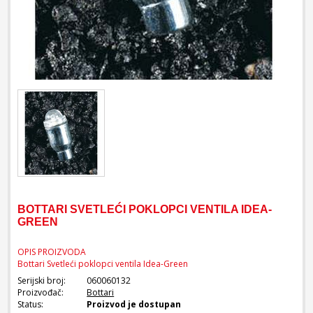
BOTTARI SVETLEĆI POKLOPCI VENTILA IDEA-
GREEN
OPIS PROIZVODA
Bottari Svetleći poklopci ventila Idea-Green
Serijski broj:
060060132
Proizvođač:
Bottari
Status:
Proizvod je dostupan