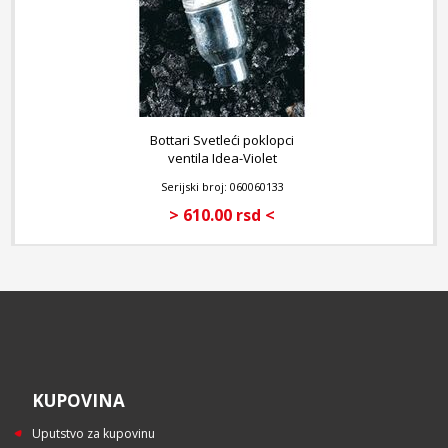
Bottari Svetleći poklopci
ventila Idea-Violet
Serijski broj: 060060133
> 610.00 rsd <
KUPOVINA
Uputstvo za kupovinu