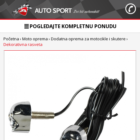
POGLEDAJTE KOMPLETNU PONUDU
Početna
›
Moto oprema
›
Dodatna oprema za motocikle i skutere
›
Dekorativna rasveta