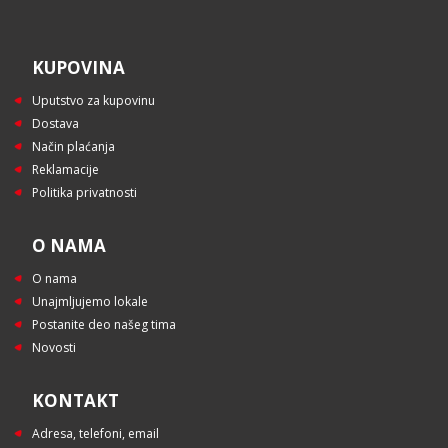
KUPOVINA
Uputstvo za kupovinu
Dostava
Način plaćanja
Reklamacije
Politika privatnosti
O NAMA
O nama
Unajmljujemo lokale
Postanite deo našeg tima
Novosti
KONTAKT
Adresa, telefoni, email