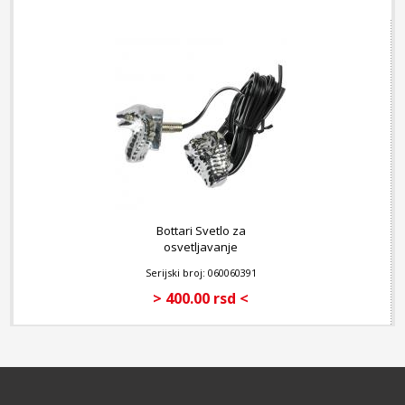
Bottari Svetlo za
osvetljavanje
registracione table
Serijski broj: 060060391
Snake - White
> 400.00 rsd <