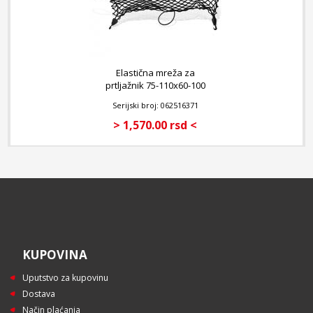
Elastična mreža za
prtljažnik 75-110x60-100
cm
Serijski broj: 062516371
> 1,570.00 rsd <
KUPOVINA
Uputstvo za kupovinu
Dostava
Način plaćanja