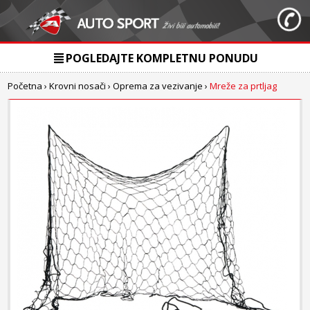
POGLEDAJTE KOMPLETNU PONUDU
Početna
›
Krovni nosači
›
Oprema za vezivanje
›
Mreže za prtljag