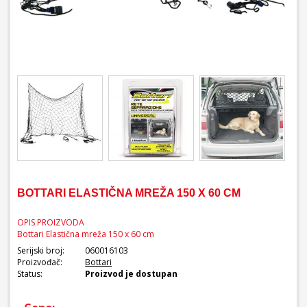
BOTTARI ELASTIČNA MREŽA 150 X 60 CM
OPIS PROIZVODA
Bottari Elastična mreža 150 x 60 cm
Serijski broj:
060016103
Proizvođač:
Bottari
Status:
Proizvod je dostupan