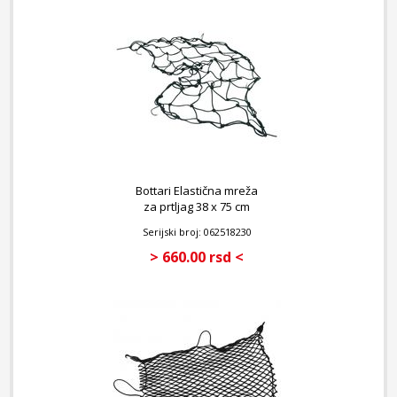
Bottari Elastična mreža
za prtljag 38 x 75 cm
Serijski broj: 062518230
> 660.00 rsd <