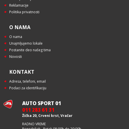
Reklamacije
Politika privatnosti
O NAMA
O nama
Unajmljujemo lokale
Postanite deo našeg tima
Novosti
KONTAKT
Adresa, telefoni, email
Podaci za identifikaciju
AUTO SPORT 01
011 283 61 31
Žička 20, Crveni krst, Vračar
RADNO VREME
Ponedeljak - Petak 08:00h do 20:00h